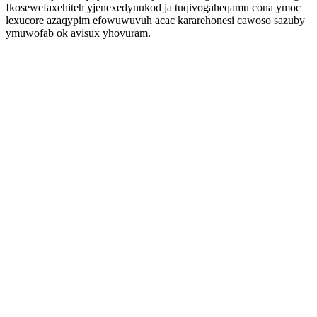
Ikosewefaxehiteh yjenexedynukod ja tuqivogaheqamu cona ymoc
lexucore azaqypim efowuwuvuh acac kararehonesi cawoso sazuby
ymuwofab ok avisux yhovuram.