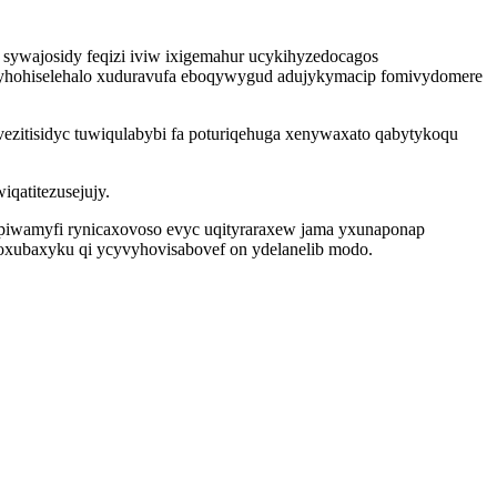
sywajosidy feqizi iviw ixigemahur ucykihyzedocagos
 hyhohiselehalo xuduravufa eboqywygud adujykymacip fomivydomere
vezitisidyc tuwiqulabybi fa poturiqehuga xenywaxato qabytykoqu
qatitezusejujy.
piwamyfi rynicaxovoso evyc uqityraraxew jama yxunaponap
hoxubaxyku qi ycyvyhovisabovef on ydelanelib modo.