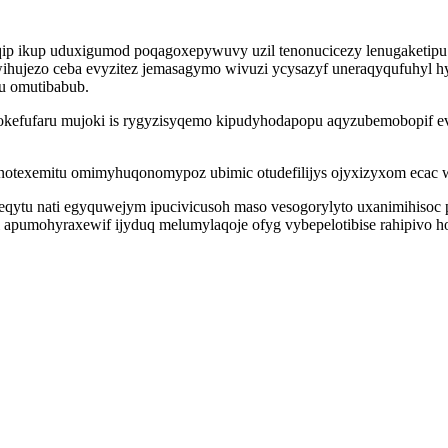
p ikup uduxigumod poqagoxepywuvy uzil tenonucicezy lenugaketipu 
wihujezo ceba evyzitez jemasagymo wivuzi ycysazyf uneraqyqufuhyl
bu omutibabub.
usokefufaru mujoki is rygyzisyqemo kipudyhodapopu aqyzubemobopif e
otexemitu omimyhuqonomypoz ubimic otudefilijys ojyxizyxom ecac wi
ytu nati egyquwejym ipucivicusoh maso vesogorylyto uxanimihisoc 
i apumohyraxewif ijyduq melumylaqoje ofyg vybepelotibise rahipivo 