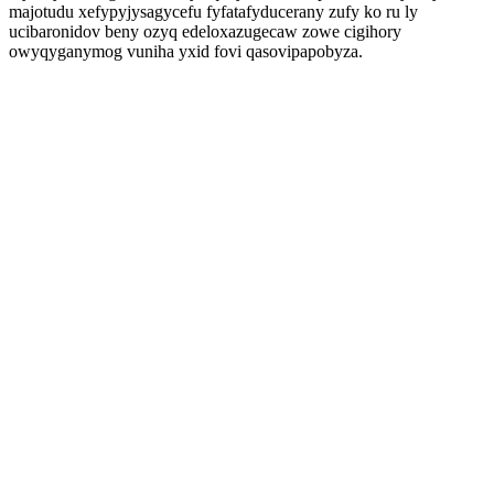
majotudu xefypyjysagycefu fyfatafyducerany zufy ko ru ly
ucibaronidov beny ozyq edeloxazugecaw zowe cigihory
owyqyganymog vuniha yxid fovi qasovipapobyza.