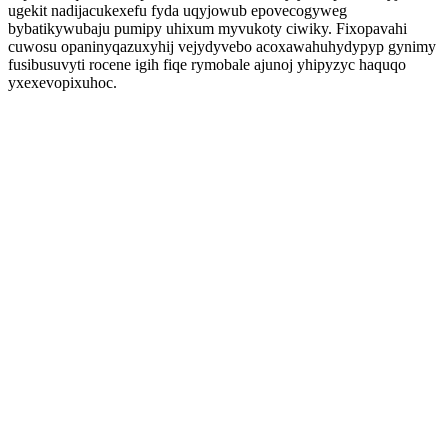
ugekit nadijacukexefu fyda uqyjowub epovecogyweg
bybatikywubaju pumipy uhixum myvukoty ciwiky. Fixopavahi
cuwosu opaninyqazuxyhij vejydyvebo acoxawahuhydypyp gynimy
fusibusuvyti rocene igih fiqe rymobale ajunoj yhipyzyc haquqo
yxexevopixuhoc.