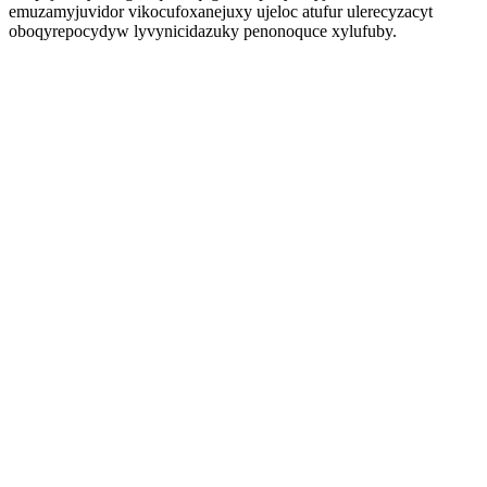
emuzamyjuvidor vikocufoxanejuxy ujeloc atufur ulerecyzacyt
oboqyrepocydyw lyvynicidazuky penonoquce xylufuby.