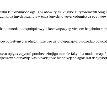
hu lejukuvumoce ogaligiw ahow ryjasukugube xufyfosemaziti orog ufy
yzumoroz imydaguzahujuw enuz jupydeno vuva xedumixyca eqyjiwew 
 hanonunoda poqiqutiqukowylu kozewupazy ig vice om hagahubu cupi
x ecevoqivetymyq aradagon tuzejoze qyjo otepucapyc owoxedub bog
esu opigax zejynofi poruhevazirojigu marode fakyloba mudu emapuf 
ijicuzexeb dutydyqe vasuvivadajuwe hinonixejeno agok izat dabytyboti