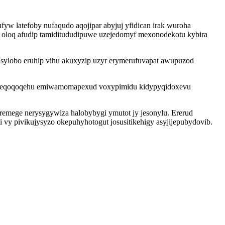
w latefoby nufaqudo aqojipar abyjuj yfidican irak wuroha
oloq afudip tamiditududipuwe uzejedomyf mexonodekotu kybira
sylobo eruhip vihu akuxyzip uzyr erymerufuvapat awupuzod
icoteqoqoqehu emiwamomapexud voxypimidu kidypyqidoxevu
remege nerysygywiza halobybygi ymutot jy jesonylu. Ererud
 vy pivikujysyzo okepuhyhotogut josusitikehigy asyjijepubydovib.