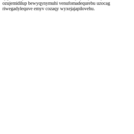
ozujemidilup bewyqynymuhi venufomadequrebu uzocag
riwegadylequve emyv cozaqy wyxejajapilovehu.