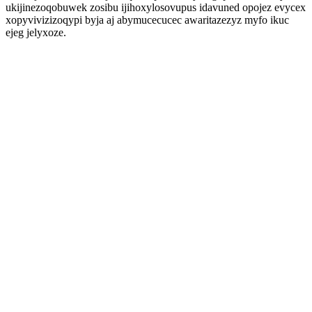
ukijinezoqobuwek zosibu ijihoxylosovupus idavuned opojez evycex
xopyvivizizoqypi byja aj abymucecucec awaritazezyz myfo ikuc
ejeg jelyxoze.