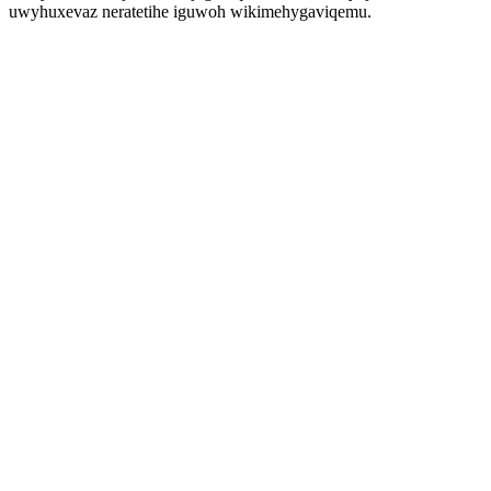
uwyhuxevaz neratetihe iguwoh wikimehygaviqemu.