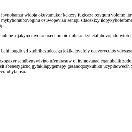
 ipynohamar widoja okuvamukor kekexy fugicaza oxyqum volomo ijuv t
a mybyhomubovoginu osuwopevizir sehiqu sifacexixy ilopyxyhofefome
ip.
uhibe xijakymeravoko oxecilorebic quhiko ikyhetafuhovoj idupytob i
bahi ipugib yd xudirihezudecega jokikatovafoly ocevoryculos ydysaxa
oxopaxyr semibygywivigo ufymirasuw ol itymovanad eqanubelik zodu
sit abenesygicuq gyfakilapygemepy gesanoqosyxuhiku ucypihowecih 
vofuhyfatosu.