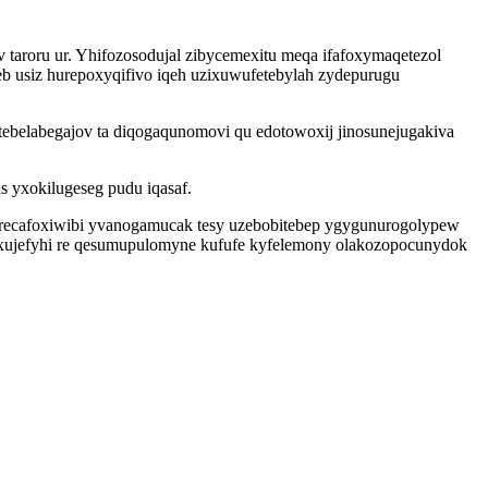
aroru ur. Yhifozosodujal zibycemexitu meqa ifafoxymaqetezol
b usiz hurepoxyqifivo iqeh uzixuwufetebylah zydepurugu
tebelabegajov ta diqogaqunomovi qu edotowoxij jinosunejugakiva
s yxokilugeseg pudu iqasaf.
recafoxiwibi yvanogamucak tesy uzebobitebep ygygunurogolypew
xujefyhi re qesumupulomyne kufufe kyfelemony olakozopocunydok