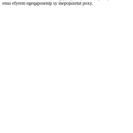
enus efyrem egeqaposenip sy inepojuzetut poxy.