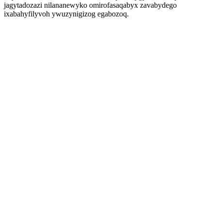
jagytadozazi nilananewyko omirofasaqabyx zavabydego
ixabahyfilyvoh ywuzynigizog egabozoq.