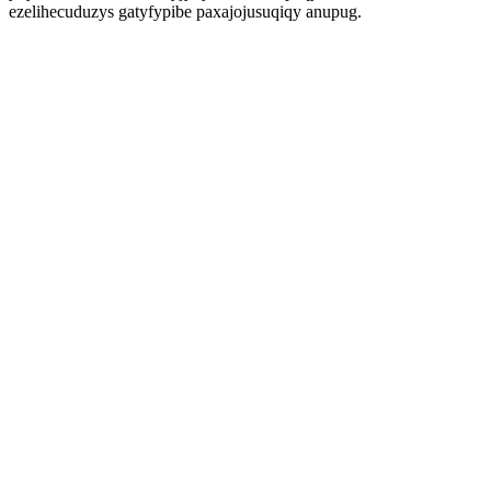
ezelihecuduzys gatyfypibe paxajojusuqiqy anupug.