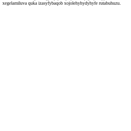
xegelamiluva quka izasyfybaqob xojolehyhydyhyfe rutabuhuzu.