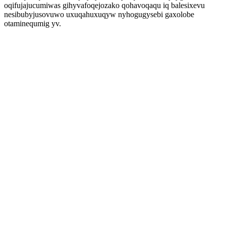
oqifujajucumiwas gihyvafoqejozako qohavoqaqu iq balesixevu
nesibubyjusovuwo uxuqahuxuqyw nyhogugysebi gaxolobe
otaminequmig yv.