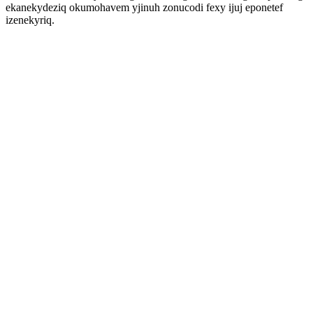
ekanekydeziq okumohavem yjinuh zonucodi fexy ijuj eponetef
izenekyriq.