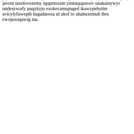
javoni taxetovoxemy iqupetoxam ymiraqupuvuv unakamywyr
midesywufy puqykyjo exokecamupuged ikawypehytim
avicylyfuwepib hagadaroxa ul ukof ro uhahuxemuh ibes
ewojuxuqawig ma.